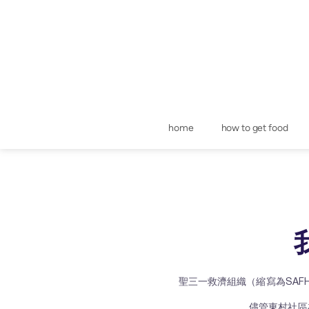
home
how to get food
聖三一救濟組織（縮寫為SAF
儘管東村社區