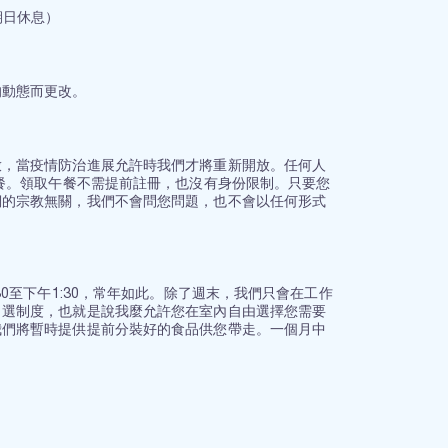
星期日休息）
的動態而更改。
放，當疫情防治進展允許時我們才將重新開放。任何人
取餐。領取午餐不需提前註冊，也沒有身份限制。只要您
們的宗教無關，我們不會問您問題，也不會以任何形式
0至下午1:30，常年如此。除了週末，我們只會在工作
自選制度，也就是說我麼允許您在室內自由選擇您需要
我們將暫時提供提前分裝好的食品供您帶走。一個月中
。