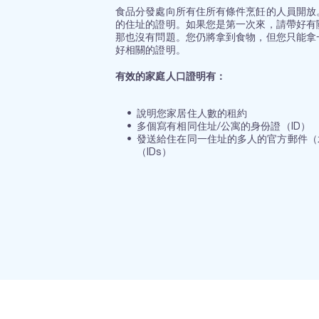
食品分發處向所有住所有條件烹飪的人員開放
的住址的證明。如果您是第一次來，請帶好有
那也沒有問題。您仍將拿到食物，但您只能拿
好相關的證明。
有效的家庭人口證明有：
說明您家居住人數的租約
多個寫有相同住址/公寓的身份證（ID）
發送給住在同一住址的多人的官方郵件（
（IDs）