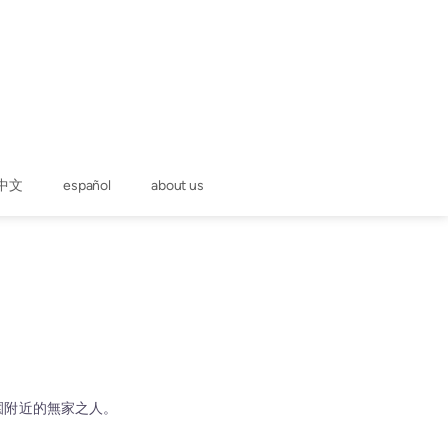
中文
español
about us
園附近的無家之人。
卻。